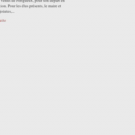
s venus de Périgueux, pour son départ en
tion. Pour les élus présents, le maire et
ointes,...
suite