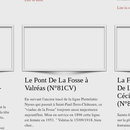
Lire la 
Le Pont De La Fosse à
La F
-
Valréas (N°81CV)
De L
)
Céci
En suivant l'ancien tracé de la ligne Pierrelatte-
(N°
Nyons qui passait à Saint-Paul-Trois-Châteaux, ce
t le
"viaduc de la Fosse" toujours aussi majestueux
a tête
aujourd'hui. Mise en service en 1896 cette ligne
Sainte-
ts,
est fermée en 1951. " Valréas le 15/09/1918, bien
sur la 
cher...
fontaine
ssi