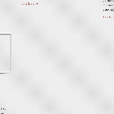
ouvrier
Lire la suite
restaura
deux adj
Lire la 
)
 ans,
lan