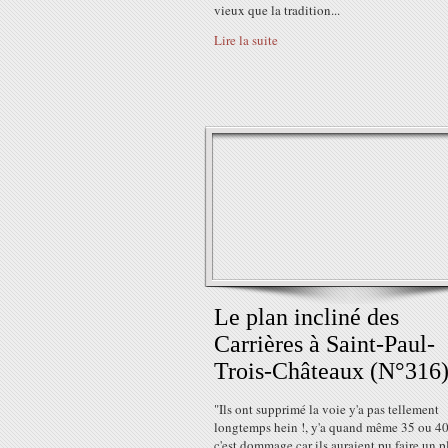
vieux que la tradition...
Lire la suite
Le plan incliné des
Carrières à Saint-Paul-
Trois-Châteaux (N°316
"Ils ont supprimé la voie y'a pas tellement
longtemps hein !, y'a quand même 35 ou 40
c'est dommage car ils auraient pu faire un p