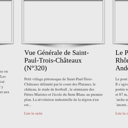
Vue Générale de Saint-
Le P
Paul-Trois-Châteaux
Rhôn
(N°320)
And
ène ou
 Les
Petit village pittoresque de Saint-Paul-Trois-
Le pont
lisé
Châteaux délimité par le cours des Platanes, le
Il s´agi
r y
château, le stade de football , le séminaire des
portée t
ger aux
Frères Maristes et l'école du Serre Blanc au premier
et 87 m,
plan. La révolution industrielle de la région n'en
´arche 
est...
´ancrer..
Lire la suite
Lire la 