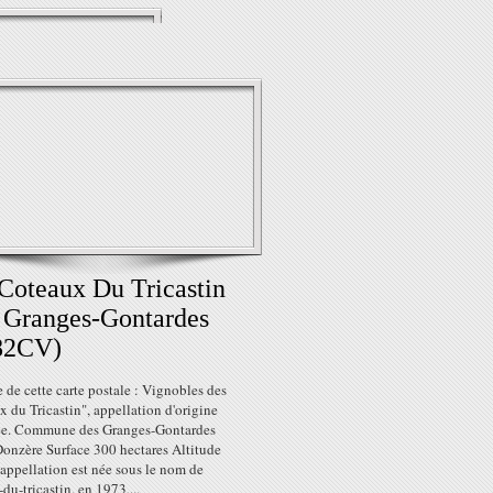
Coteaux Du Tricastin
 Granges-Gontardes
82CV)
de cette carte postale : Vignobles des
 du Tricastin", appellation d'origine
ée. Commune des Granges-Gontardes
onzère Surface 300 hectares Altitude
appellation est née sous le nom de
du-tricastin, en 1973,...