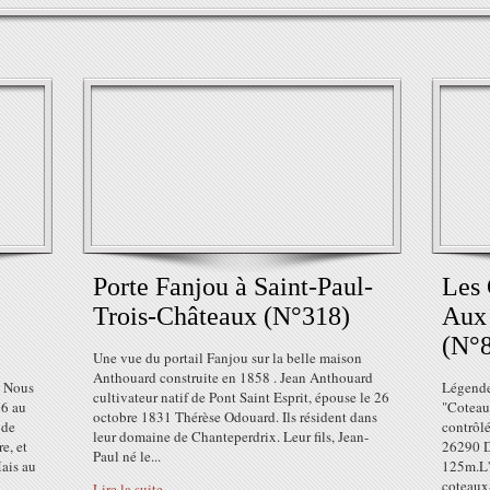
Porte Fanjou à Saint-Paul-
Les 
Trois-Châteaux (N°318)
Aux
)
(N°
Une vue du portail Fanjou sur la belle maison
Anthouard construite en 1858 . Jean Anthouard
. Nous
Légende 
cultivateur natif de Pont Saint Esprit, épouse le 26
26 au
"Coteaux
octobre 1831 Thérèse Odouard. Ils résident dans
 de
contrôl
leur domaine de Chanteperdrix. Leur fils, Jean-
e, et
26290 D
Paul né le...
ais au
125m.L'
coteaux-
Lire la suite